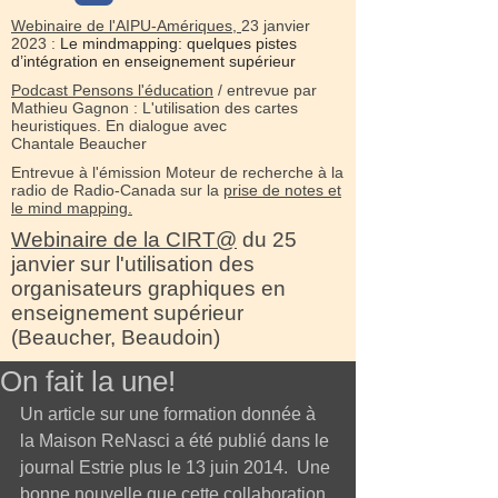
Webinaire de l'AIPU-Amériques,
23 janvier
2023 :
Le mindmapping: quelques pistes
d’intégration en enseignement supérieur
Podcast Pensons l'éducation
/ entrevue par
Mathieu Gagnon : L'utilisation des cartes
heuristiques. En dialogue avec
Chantale Beaucher
Entrevue à l'émission Moteur de recherche à la
radio de Radio-Canada sur la
prise de notes et
le mind mapping.
Webinaire de la CIRT@
du 25
janvier sur l'utilisation des
organisateurs graphiques en
enseignement supérieur
(Beaucher, Beaudoin)
On fait la une!
Un article sur une formation donnée à 
la Maison ReNasci a été publié dans le 
journal Estrie plus le 13 juin 2014.  Une 
bonne nouvelle que cette collaboration 