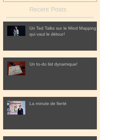
Recent Posts
Un Ted Talks sur le Mind Mapping
qui vaut le détour!
Un to-do list dynamique!
La minute de fierté