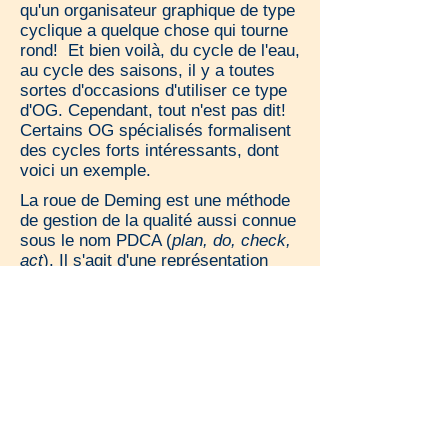
qu'un organisateur graphique de type
cyclique a quelque chose qui tourne
rond! Et bien voilà, du cycle de l'eau,
au cycle des saisons, il y a toutes
sortes d'occasions d'utiliser ce type
d'OG. Cependant, tout n'est pas dit!
Certains OG spécialisés formalisent
des cycles forts intéressants, dont
voici un exemple.
La roue de Deming est une méthode
de gestion de la qualité aussi connue
sous le nom PDCA (
plan, do, check,
act
). Il s'agit d'une représentation
cyclique du processus d'amélioration
continue des processus.
Il a été développé par un statisticien
américain, W.E. Deming.
S'il est possible de produire des
roues de Deming avec un logiciel
comme Power Point (dans Smart