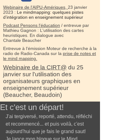
Webinaire de l'AIPU-Amériques,
23 janvier
2023 :
Le mindmapping: quelques pistes
d’intégration en enseignement supérieur
Podcast Pensons l'éducation
/ entrevue par
Mathieu Gagnon : L'utilisation des cartes
heuristiques. En dialogue avec
Chantale Beaucher
Entrevue à l'émission Moteur de recherche à la
radio de Radio-Canada sur la
prise de notes et
le mind mapping.
Webinaire de la CIRT@
du 25
janvier sur l'utilisation des
organisateurs graphiques en
enseignement supérieur
(Beaucher, Beaudoin)
Et c'est un départ!
J'ai tergiversé, reporté, attendu, réfléchi 
et recommencé... et puis voilà, c'est 
aujourd'hui que je fais le grand saut!  
Je lance mon blogue sur le Mind 